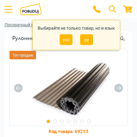
0
Прозрачный шифер
Прозрачный шифер Elyplast
Выбирайте не только товар, но и язык
Рулонный шифер Elyplast 2,5м бронзовый,
укр
ру
волна
Топ продаж
Код товара:
69213