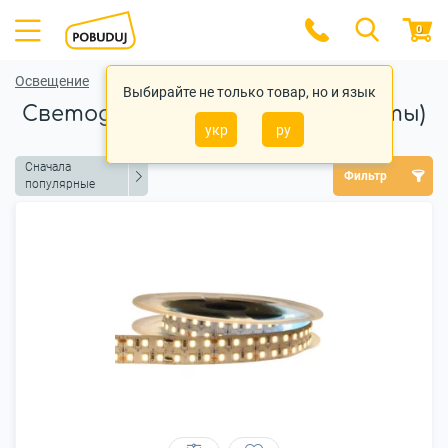
0
Освещение
Выбирайте не только товар, но и язык
Светодиодные ленты (LED-ленты)
укр
ру
Сначала
Фильтр
популярные