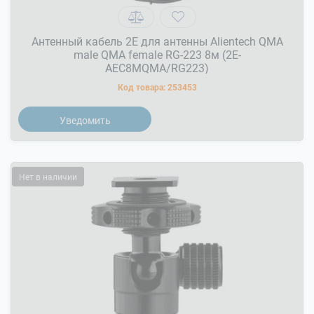
Антенный кабель 2E для антенны Alientech QMA
male QMA female RG-223 8м (2E-
AEC8MQMA/RG223)
Код товара:
253453
Уведомить
Нет в наличии