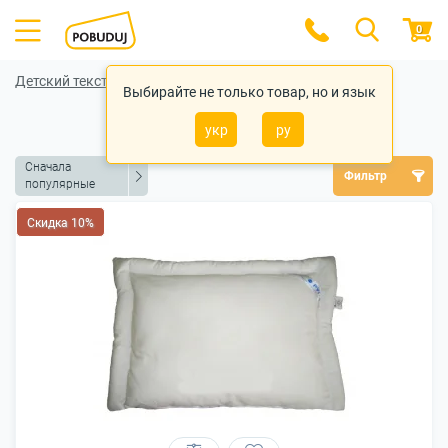
0
Детский текстиль
Выбирайте не только товар, но и язык
Детские подушки
укр
ру
Сначала
Фильтр
популярные
Скидка 10%