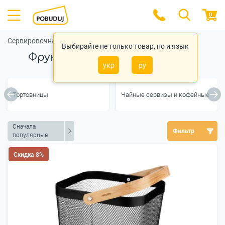
0
Сервировочная посуда
Выбирайте не только товар, но и язык
Фруктовницы и конфетницы
укр
ру
Тортовницы
Чайные сервизы и кофейные
Сначала
Фильтр
популярные
Скидка 8%