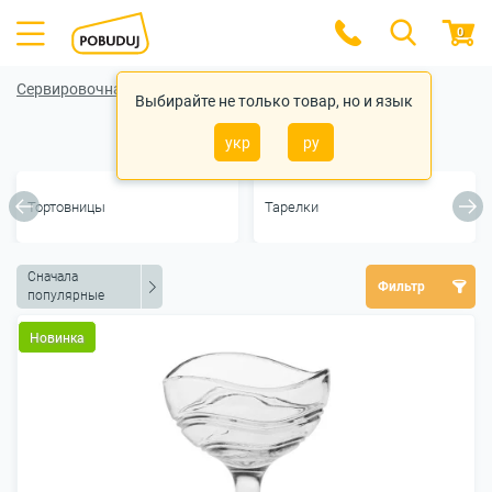
0
Сервировочная посуда
Выбирайте не только товар, но и язык
Креманки
укр
ру
Тортовницы
Тарелки
Сначала
Фильтр
популярные
Новинка