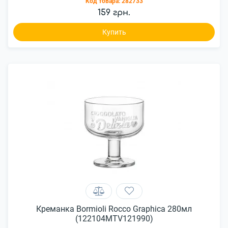
Код товара:
282733
159 грн.
Купить
Креманка Bormioli Rocco Graphica 280мл
(122104MTV121990)