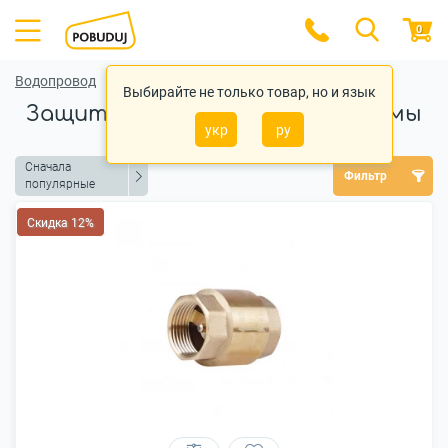
0
Водопровод
Выбирайте не только товар, но и язык
Защита водопроводной системы
укр
ру
Сначала
Фильтр
популярные
Скидка 12%