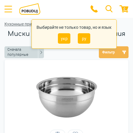
0
Кухонные принадлежности
Выбирайте не только товар, но и язык
Миски и емкости для смешивания
укр
ру
Сначала
Фильтр
популярные