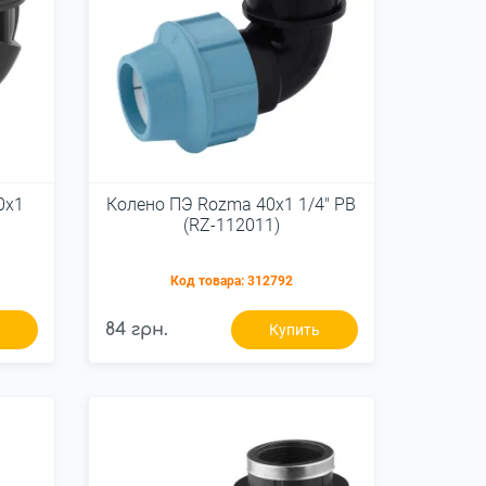
0х1
Колено ПЭ Rozma 40х1 1/4" РВ
(RZ-112011)
Код товара:
312792
84 грн.
ь
Купить