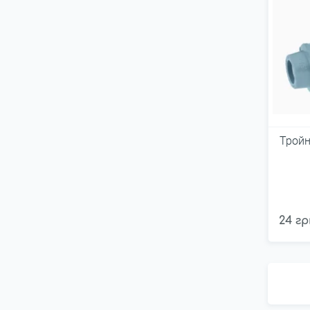
Тройн
24 гр