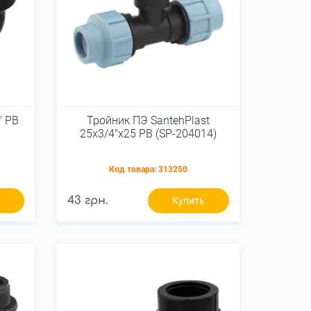
" РВ
Тройник ПЭ SantehPlast
25х3/4"х25 РВ (SP-204014)
Код товара:
313250
43 грн.
ь
Купить