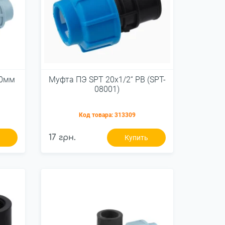
20мм
Муфта ПЭ SPT 20х1/2“ РВ (SPT-
08001)
Код товара:
313309
17 грн.
ь
Купить