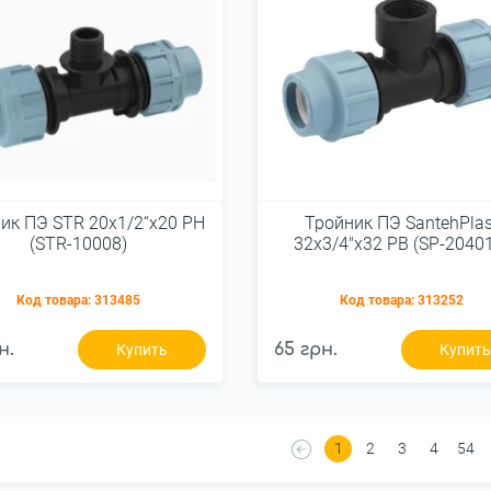
ик ПЭ STR 20х1/2“х20 РН
Тройник ПЭ SantehPlas
(STR-10008)
32х3/4"х32 РВ (SP-2040
Код товара:
313485
Код товара:
313252
н.
65 грн.
Купить
Купит
1
2
3
4
54