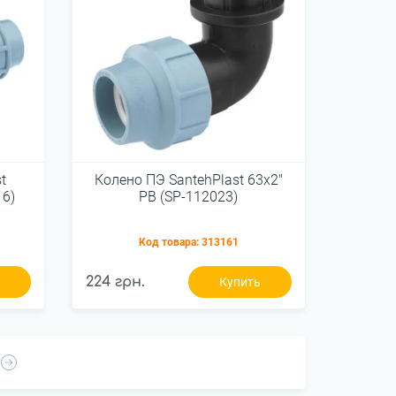
t
Колено ПЭ SantehPlast 63х2"
16)
РВ (SP-112023)
Код товара:
313161
224 грн.
ь
Купить