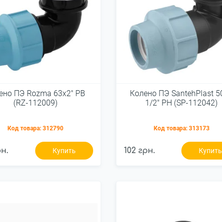
ено ПЭ Rozma 63х2" РВ
Колено ПЭ SantehPlast 5
(RZ-112009)
1/2" РН (SP-112042)
Код товара:
312790
Код товара:
313173
рн.
102 грн.
Купить
Купит