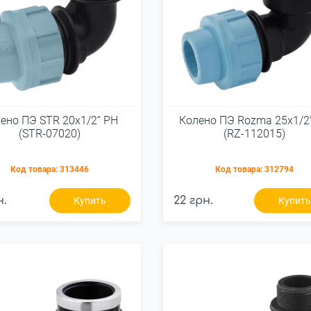
ено ПЭ STR 20х1/2“ РН
Колено ПЭ Rozma 25х1/2
(STR-07020)
(RZ-112015)
Код товара:
313446
Код товара:
312794
н.
22 грн.
Купить
Купит