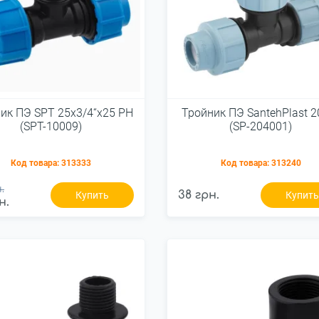
ик ПЭ SPT 25х3/4“х25 РН
Тройник ПЭ SantehPlast 
(SPT-10009)
(SP-204001)
Код товара:
313333
Код товара:
313240
.
38 грн.
Купить
Купит
н.