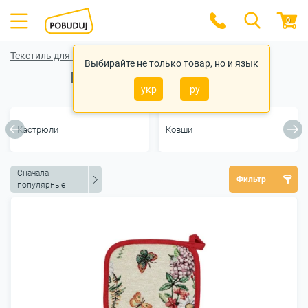
0
Текстиль для кухни
Выбирайте не только товар, но и язык
Прихватки для кухни
укр
ру
Кастрюли
Ковши
Сначала
Фильтр
популярные