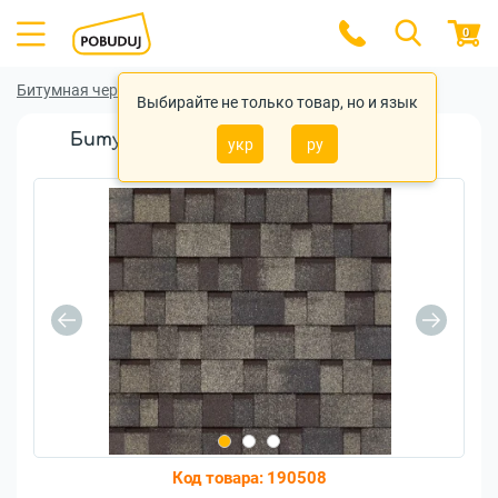
0
Битумная черепица
Битумная черепица Tegola
Выбирайте не только товар, но и язык
Битумная черепица Tegola Master J
укр
ру
Oakwood (2258060022534)
Код товара:
190508