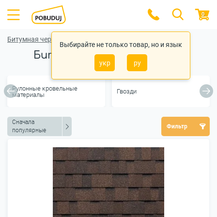
0
Битумная черепица
Выбирайте не только товар, но и язык
Битумная черепица Tegola
укр
ру
Рулонные кровельные
Гвозди
материалы
Сначала
Фильтр
популярные