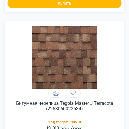
Купить
Битумная черепица Tegola Master J Terracota
(2258060022534)
Код товара:
190510
13 013 грн./пак.