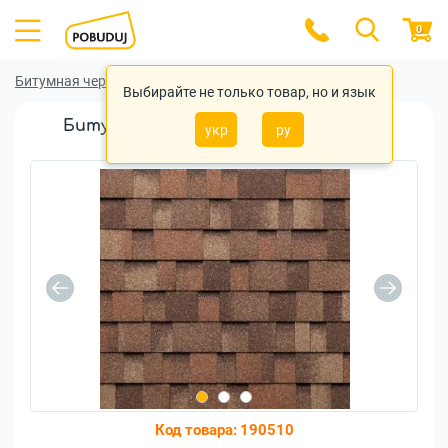
0
Битумная черепица
Битумная черепица Tegola
Выбирайте не только товар, но и язык
Битумная черепица Tegola Master J
укр
ру
Terracota (2258060022534)
Код товара:
190510