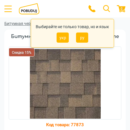
0
Битумная черепица
Битумная черепица IKO
Выбирайте не только товар, но и язык
Битумная черепица Iko Cambridge Xtreme
укр
ру
Autumn Brown
Скидка 15%
Код товара:
77873