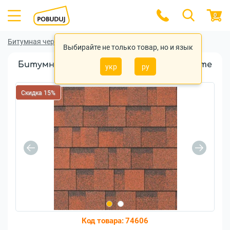
0
Битумная черепица
Битумная черепица IKO
Выбирайте не только товар, но и язык
Битумная черепица IKO Cambridge Xtreme
укр
ру
Riviera Red
Скидка 15%
Код товара:
74606