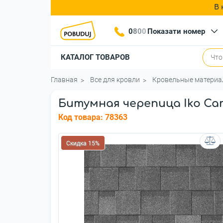
В 
0
8
0
0
Показати номер
КАТАЛОГ ТОВАРОВ
Главная
Все для кровли
Кровельные матери
Битумная черепица Iko Cam
Код товара:
78363
Скидка 15%