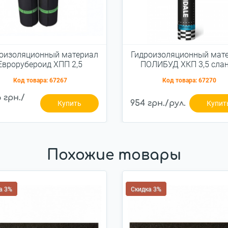
оизоляционный материал
Гидроизоляционный мат
Еврорубероид ХПП 2,5
ПОЛИБУД ХКП 3,5 сла
серый
Код товара:
67267
Код товара:
67270
6 грн./
954 грн./рул.
Купить
Купит
Похожие товары
а 3%
Скидка 3%