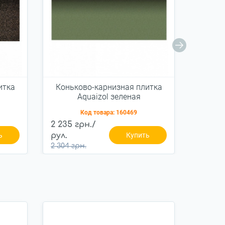
итка
Коньково-карнизная плитка
Коньк
Aquaizol зеленая
A
Код товара:
160469
2 235 грн./
2 235 
ь
рул.
Купить
рул.
2 304 грн.
2 304 г