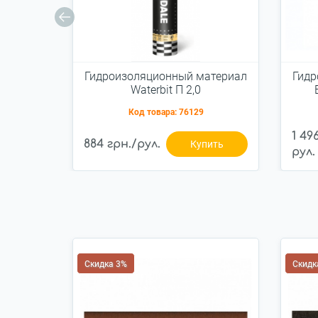
Гидроизоляционный материал
Гидр
Waterbit П 2,0
Код товара:
76129
1 49
884 грн./рул.
Купить
рул.
Скидка 3%
Скидк