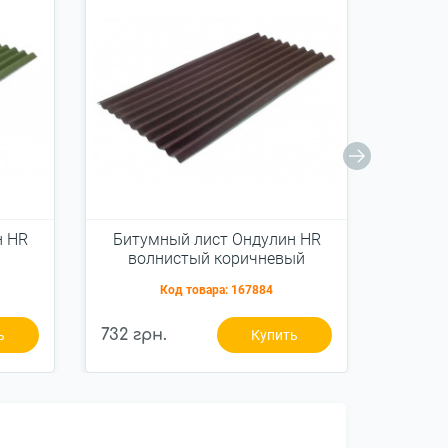
н HR
Битумный лист Ондулин HR
Мет
волнистый коричневый
Герма
Код товара:
167884
732 грн.
383 гр
ь
Купить