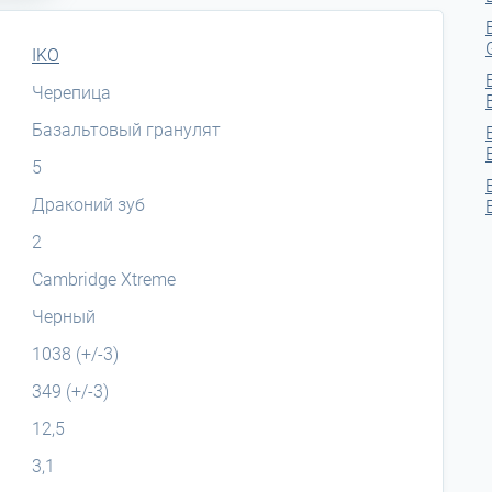
IKO
Черепица
Базальтовый гранулят
5
Драконий зуб
2
Cambridge Xtreme
Черный
1038 (+/-3)
349 (+/-3)
12,5
3,1