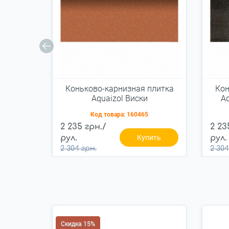
Коньково-карнизная плитка
Кон
Aquaizol Виски
Aq
Код товара:
160465
2 235 грн./
2 23
рул.
Купить
рул.
2 304 грн.
2 304
Скидка 15%