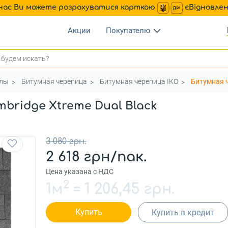
нас Ви можете розрахуватися карткою
єВідновле
Акции
Покупателю
алы
Битумная черепица
Битумная черепица IKO
Битумная ч
bridge Xtreme Dual Black
3 080 грн.
2 618 грн/пак.
Цена указана с НДС
2
1м
=
1 206,45 грн.
Купить
Купить в кредит