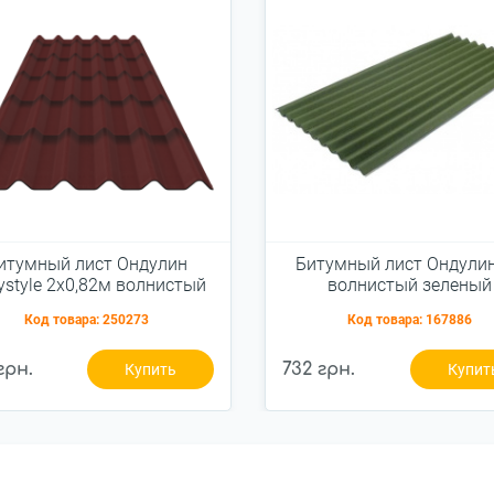
итумный лист Ондулин
Битумный лист Ондули
ystyle 2x0,82м волнистый
волнистый зеленый
красный
Код товара:
250273
Код товара:
167886
грн.
732 грн.
Купить
Купит