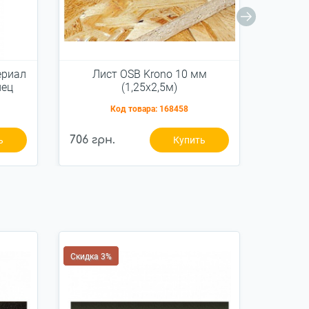
ериал
Лист OSB Krono 10 мм
Ли
нец
(1,25х2,5м)
Код товара:
168458
706 грн.
847 гр
ь
Купить
Скидка 3%
Скидка 