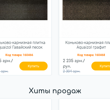
ьково-карнизная плитка
Коньково-карнизная пл
uaizol Гавайский песок
Aquaizol графит
Код товара:
160466
Код товара:
160468
5 грн./
2 235 грн./
Купить
рул.
Купит
 грн.
2 304 грн.
Хиты продаж