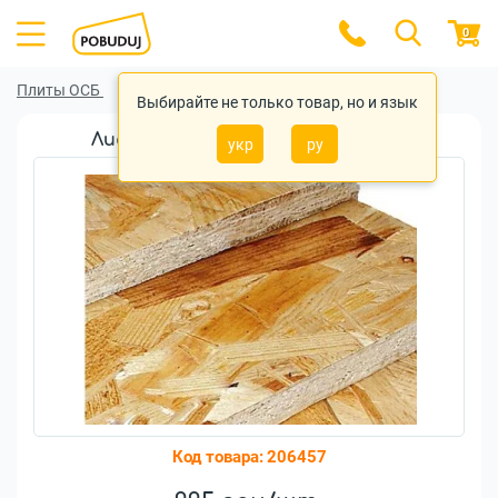
0
Плиты ОСБ
Плиты ОСБ Krono
Выбирайте не только товар, но и язык
Лист OSB Krono 15 мм (1,25х2,5м)
укр
ру
Код товара:
206457