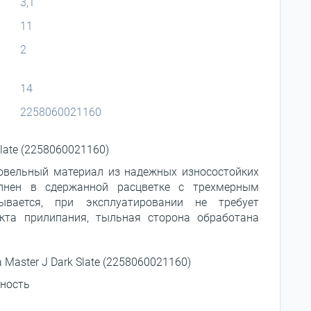
3,1
11
2
14
2258060021160
late (2258060021160)
овельный материал из надежных износостойких
лнен в сдержанной расцветке с трехмерным
вается, при эксплуатировании не требует
кта прилипания, тыльная сторона обработана
Master J Dark Slate (2258060021160)
чность