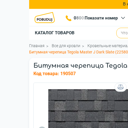
В 
0
8
0
0
Показати номер
КАТАЛОГ ТОВАРОВ
Главная
Все для кровли
Кровельные матери
Битумная черепица Tegola Master J Dark Slate (2258
Битумная черепица Tegola M
Код товара:
190507