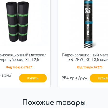
оизоляционный материал
Гидроизоляционный мат
Еврорубероид ХПП 2,5
ПОЛИБУД ХКП 3,5 сла
серый
Код товара:
67267
Код товара:
67270
6 грн./
954 грн./рул.
Купить
Купит
Похожие товары