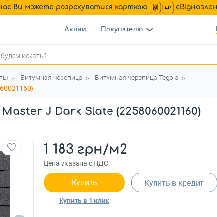
нас Ви можете розрахуватися карткою
єВідновле
Акции
Покупателю
алы
Битумная черепица
Битумная черепица Tegola
060021160)
aster J Dark Slate (2258060021160)
1 183 грн/м2
Цена указана с НДС
Купить
Купить в кредит
Купить в 1 клик