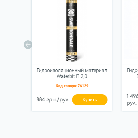
Гидроизоляционный материал
Гидр
Waterbit П 2,0
Код товара:
76129
1 49
884 грн./рул.
Купить
рул.