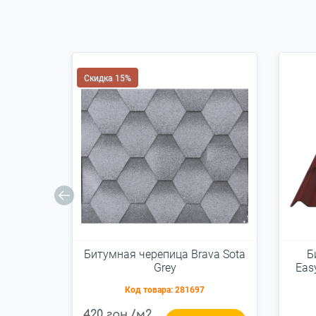
Скидка 15%
Битумная черепица Brava Sota
Б
Grеy
Eas
Код товара:
281697
420 грн./м2