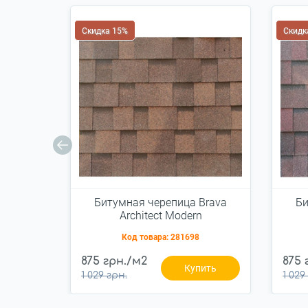
Скидка 15%
Скидк
Битумная черепица Brava
Би
Architect Modern
Код товара:
281698
875 грн./м2
875 
Купить
1 029 грн.
1 029