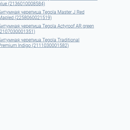
blue (2136010008584)
Битумная черепица Tegola Master J Red
Mapled (2258060021519)
Битумная черепица Tegola Actyroof AR green
(2107030001351)
Битумная черепица Tegola Traditional
Premium Indigo (2111030001582)