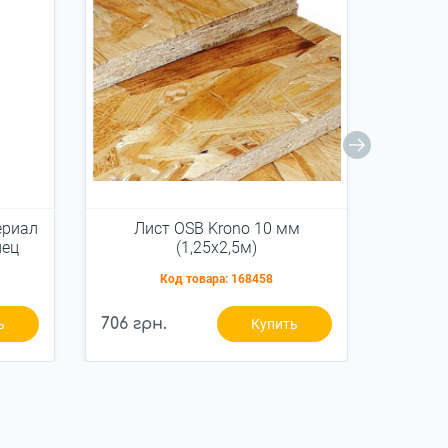
ериал
Лист OSB Krono 10 мм
Ли
нец
(1,25х2,5м)
Код товара:
168458
706 грн.
847 гр
ь
Купить