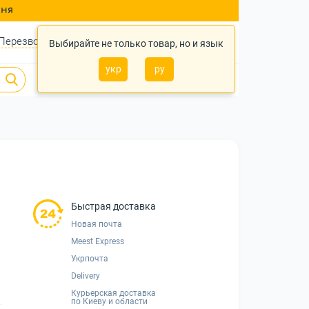
ння
Перезвонить?
Войти
Укр
Ру
Выбирайте не только товар, но и язык
укр
ру
0
0
0 грн.
Быстрая доставка
Новая почта
Meest Express
Укрпочта
Delivery
Курьерская доставка
по Киеву и области