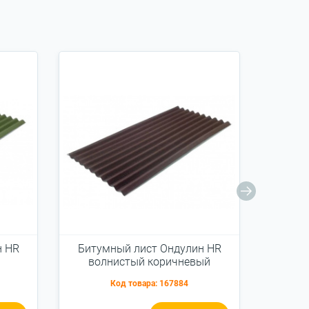
н HR
Битумный лист Ондулин HR
Мет
волнистый коричневый
Герма
Код товара:
167884