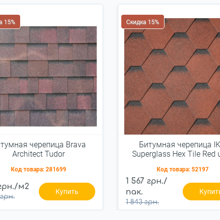
а 15%
Скидка 15%
тумная черепица Brava
Битумная черепица I
Architect Tudor
Superglass Hex Tile Red u
Код товара:
281699
Код товара:
52197
1 567 грн./
грн./м2
Купить
пак.
Купит
 грн.
1 843 грн.