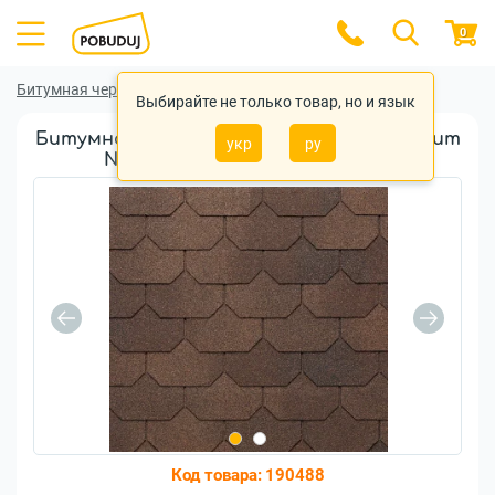
0
Битумная черепица
Битумная черепица Tegola
Выбирайте не только товар, но и язык
Битумная черепица Tegola Liberty Premium
укр
ру
Nuanced brown (2100030001530)
Код товара:
190488