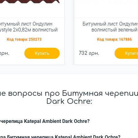
итумный лист Ондулин
Битумный лист Ондули
ystyle 2x0,82м волнистый
волнистый зеленый
красный
Код товара:
250273
Код товара:
167886
грн.
732 грн.
Купить
Купит
е вопросы про Битумная черепица
Dark Ochre:
черепица Katepal Ambient Dark Ochre?
ра Битумная черепица Katepal Ambient Dark Ochre?