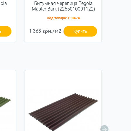
ola
Битумная черепица Tegola
Биту
Master Bark (2255010001122)
Код товара:
190474
1 368 грн./м2
1 368 
ь
Купить