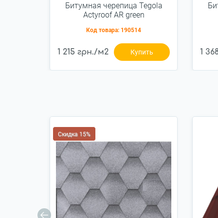
Битумная черепица Tegola
Би
Actyroof AR green
(2107030001351)
Код товара:
190514
1 215 грн./м2
1 36
Купить
Скидка 15%