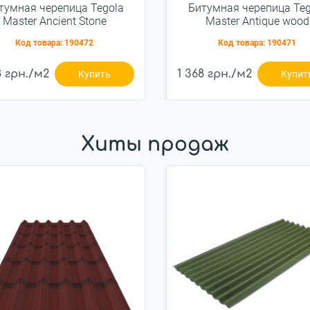
тумная черепица Tegola
Битумная черепица Teg
Master Ancient Stone
Master Antique wood
(2255010001167)
(2255010001427)
Код товара:
190472
Код товара:
190471
8 грн./м2
1 368 грн./м2
Купить
Купит
Хиты продаж