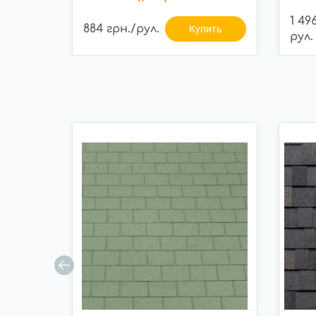
1 49
884 грн./рул.
Купить
рул.