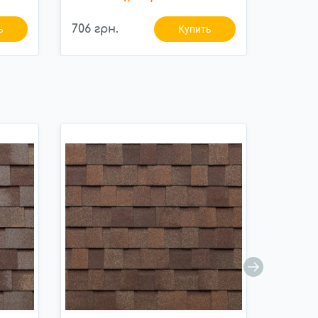
706 грн.
847 гр
ь
Купить