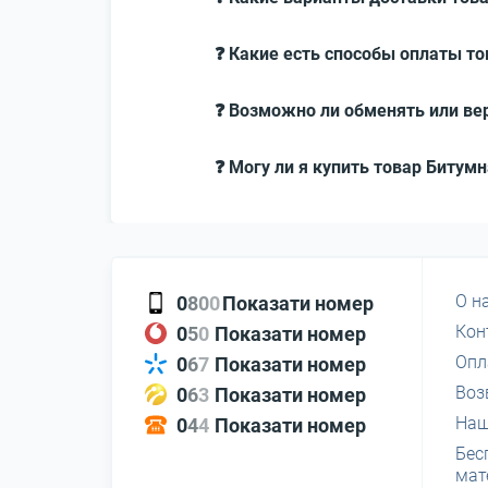
❓ Какие есть способы оплаты то
❓ Возможно ли обменять или вер
❓ Могу ли я купить товар Битумн
О н
0
8
0
0
Показати номер
Кон
0
5
0
Показати номер
Опл
0
6
7
Показати номер
Воз
0
6
3
Показати номер
Наш
0
4
4
Показати номер
Бес
мат