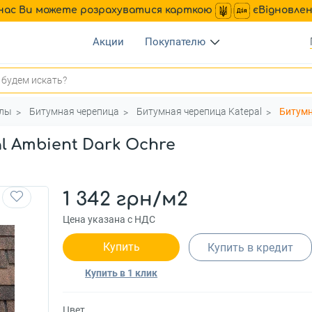
нас Ви можете розрахуватися карткою
єВідновле
Акции
Покупателю
алы
Битумная черепица
Битумная черепица Katepal
Битумн
l Ambient Dark Ochre
1 342 грн/м2
Цена указана с НДС
Купить
Купить в кредит
Купить в 1 клик
Цвет