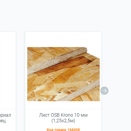
ериал
Лист OSB Krono 10 мм
Ли
нец
(1,25х2,5м)
Код товара:
168458