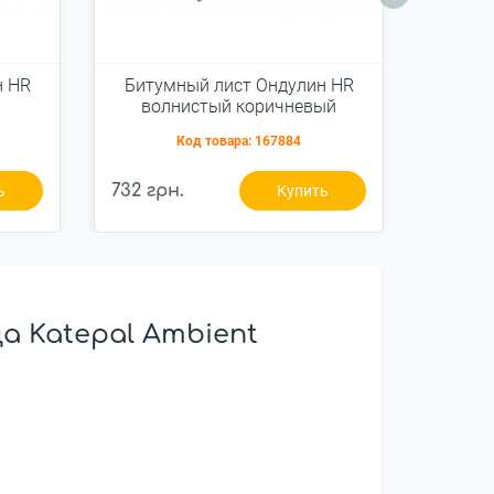
н HR
Битумный лист Ондулин HR
Мет
волнистый коричневый
Герма
Код товара:
167884
732 грн.
383 гр
ь
Купить
 Katepal Ambient