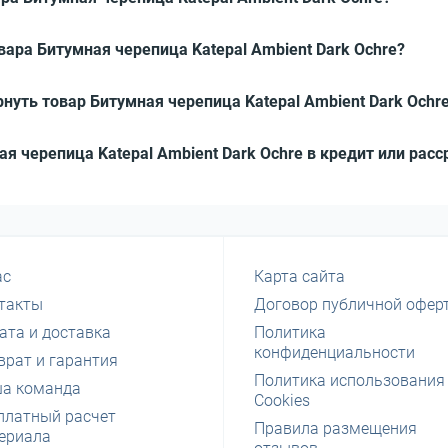
вара Битумная черепица Katepal Ambient Dark Ochre?
нуть товар Битумная черепица Katepal Ambient Dark Ochr
ая черепица Katepal Ambient Dark Ochre в кредит или расс
ас
Карта сайта
такты
Договор публичной офер
ата и доставка
Политика
конфиденциальности
врат и гарантия
Политика использования
а команда
Cookies
платный расчет
Правила размещения
ериала