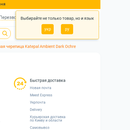
ння
Перезвонить?
Войти
Укр
Ру
Выбирайте не только товар, но и язык
укр
ру
0
0
0 грн.
ая черепица Katepal Ambient Dark Ochre
Быстрая доставка
Новая почта
Meest Express
Укрпочта
Delivery
Курьерская доставка
по Киеву и области
Самовывоз