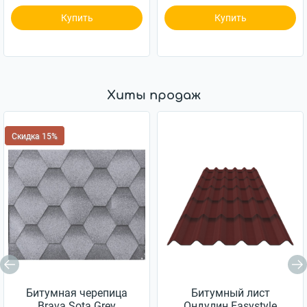
Купить
Купить
Хиты продаж
Скидка 15%
Битумная черепица
Битумный лист
Brava Sota Grеy
Ондулин Easystyle