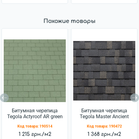
Похожие товары
Битумная черепица
Битумная черепица
Tegola Actyroof AR green
Tegola Master Ancient
(2107030001351)
Stone (2255010001167)
Код товара:
190514
Код товара:
190472
1 215 грн./м2
1 368 грн./м2