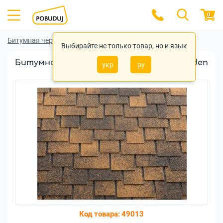
0
Битумная черепица
Битумная черепица Katepal
Выбирайте не только товар, но и язык
Битумная черепица Katepal Ambient Golden
укр
ру
Black
Код товара:
49013