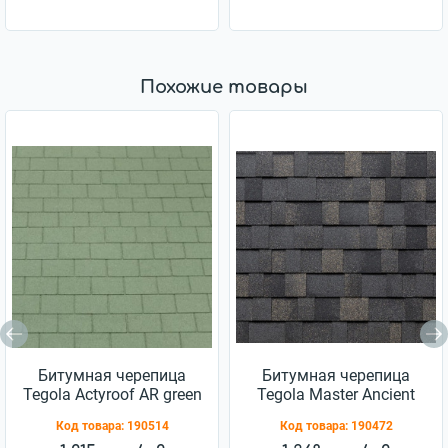
Похожие товары
Битумная черепица
Битумная черепица
Tegola Actyroof AR green
Tegola Master Ancient
(2107030001351)
Stone (2255010001167)
Код товара:
190514
Код товара:
190472