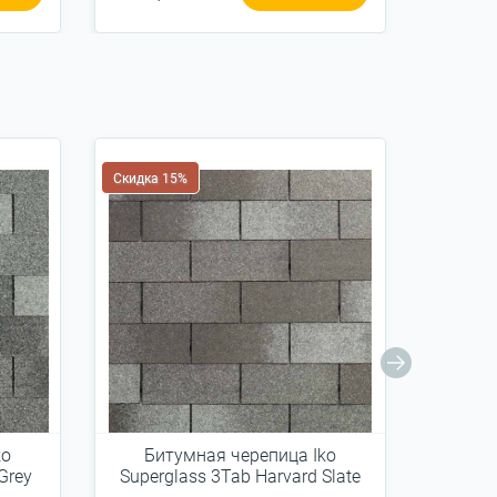
Скидка 15%
ko
Битумная черепица Iko
Битум
Grey
Superglass 3Tab Harvard Slate
Ro