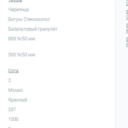
Черепица
Битум; Стеклохолст
Базальтовый гранулят
800 N/50 мм
500 N/50 мм
Сота
2
Mosaic
Красный
337
1000