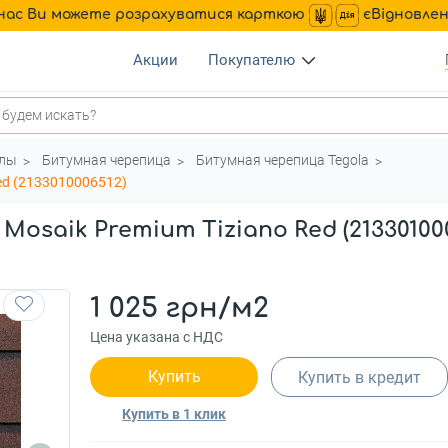
нас Ви можете розрахуватися карткою
єВідновле
Акции
Покупателю
алы
Битумная черепица
Битумная черепица Tegola
ed (2133010006512)
osaik Premium Tiziano Red (21330100
1 025 грн/м2
Цена указана с НДС
Купить
Купить в кредит
Купить в 1 клик