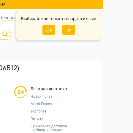
ння
Перезвонить?
Войти
Укр
Ру
Выбирайте не только товар, но и язык
укр
ру
0
0
0 грн.
06512)
Быстрая доставка
Новая почта
Meest Express
Укрпочта
Delivery
Курьерская доставка
по Киеву и области