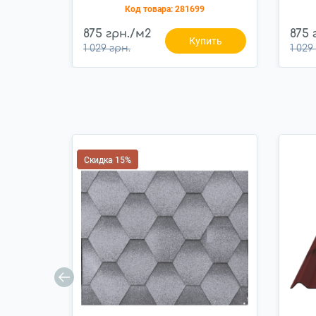
Код товара:
281699
875 грн./м2
875 
Купить
1 029 грн.
1 029
Скидка 15%