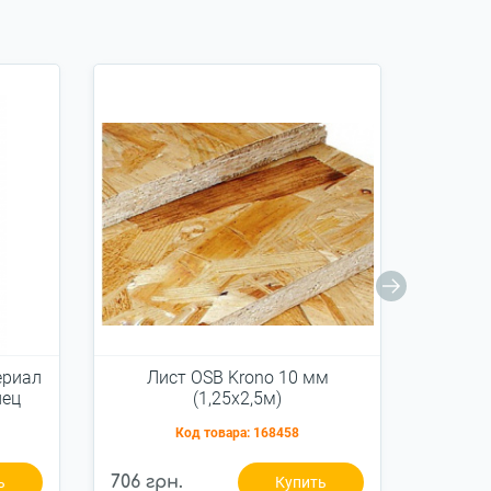
ериал
Лист OSB Krono 10 мм
Ли
нец
(1,25х2,5м)
Код товара:
168458
706 грн.
847 гр
ь
Купить