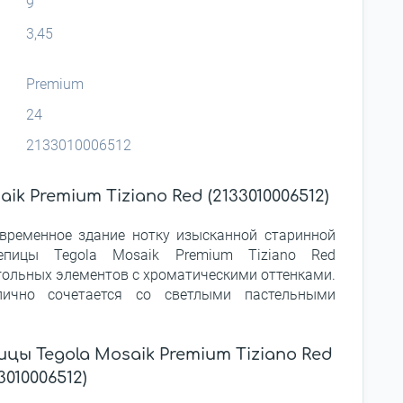
9
3,45
Premium
24
2133010006512
k Premium Tiziano Red (2133010006512)
временное здание нотку изысканной старинной
репицы Tegola Mosaik Premium Tiziano Red
гольных элементов с хроматическими оттенками.
лично сочетается со светлыми пастельными
ы Tegola Mosaik Premium Tiziano Red
3010006512)