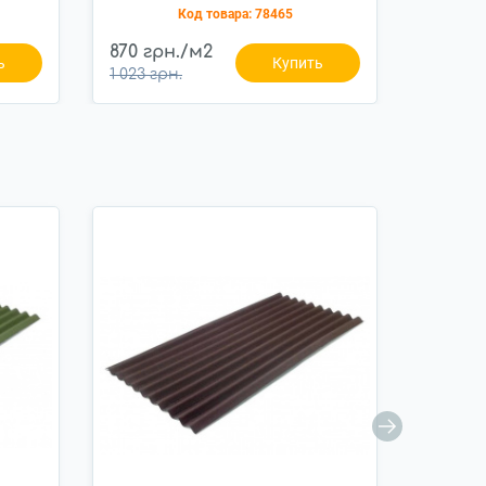
Код товара:
78465
870 грн./м2
1 023 
ь
Купить
1 023 грн.