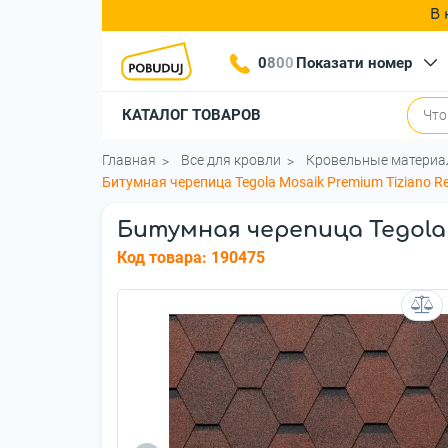
В 
0
8
0
0
Показати номер
КАТАЛОГ ТОВАРОВ
Главная
Все для кровли
Кровельные матери
Битумная черепица Tegola Mosaik Premium Tiziano R
Битумная черепица Tegola M
Код товара:
190475