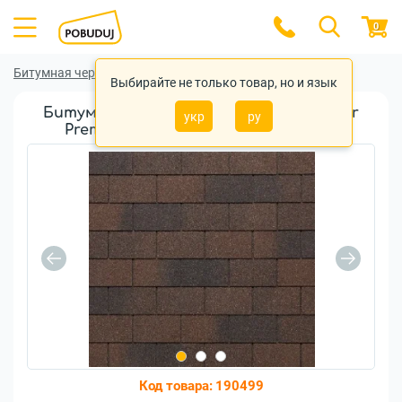
0
Битумная черепица
Битумная черепица Tegola
Выбирайте не только товар, но и язык
Битумная черепица Tegola Rectangular
укр
ру
Premium Wood Brown (2101030001547)
Код товара:
190499