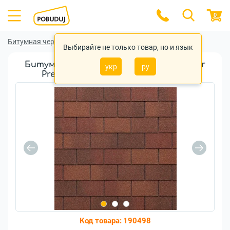
0
Битумная черепица
Битумная черепица Tegola
Выбирайте не только товар, но и язык
Битумная черепица Tegola Rectangular
укр
ру
Premium 2-tone Red (2101030001002)
Код товара:
190498