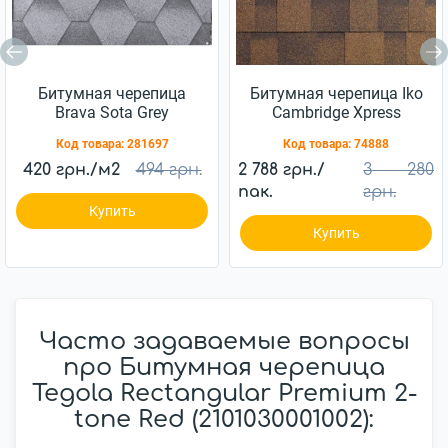
Битумная черепица
Битумная черепица Iko
Brava Sota Grеy
Cambridge Xpress
Autumn Brown
Код товара:
281697
Код товара:
74888
420 грн./м2
494 грн.
2 788 грн./
3 280
пак.
грн.
Купить
Купить
Часто задаваемые вопросы
про Битумная черепица
Tegola Rectangular Premium 2-
tone Red (2101030001002):