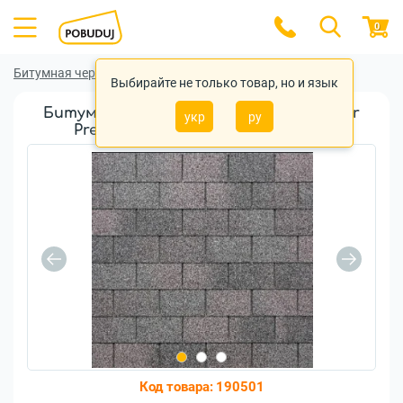
0
Битумная черепица
Битумная черепица Tegola
Выбирайте не только товар, но и язык
Битумная черепица Tegola Rectangular
укр
ру
Premium Dark Grey (2101030001550)
Код товара:
190501