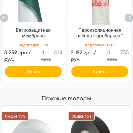
Ветрозащитная
Пароизоляционная
мембрана
плёнка Паробарьер™
Ветробарьер™ JUTA
H110 JUTA 110г/м2
Код товара:
1173
Код товара:
1610
85г/м2 (75м2)
(75м2)
3 259 грн./
3 834
3 192 грн./
3 755
рул.
грн.
рул.
грн.
Купить
Купить
Похожие товары
Скидка 15%
Скидка 15%