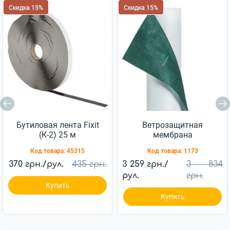
Скидка 15%
Скидка 15%
Бутиловая лента Fixit
Ветрозащитная
(К-2) 25 м
мембрана
Ветробарьер™ JUTA
Код товара:
45315
Код товара:
1173
85г/м2 (75м2)
370 грн./рул.
435 грн.
3 259 грн./
3 834
рул.
грн.
Купить
Купить