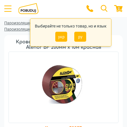
0
Пароизоляционные (гидроизоляционные) ленты
Выбирайте не только товар, но и язык
Пароизоляционные (гидроизоляционные) ленты Alenor
укр
ру
Кровельная герметизирующая лента
Alenor BF 200мм x 10м красная