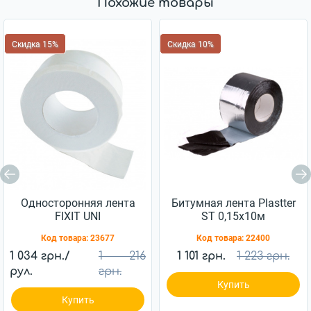
Похожие товары
Скидка 15%
Скидка 10%
Односторонняя лента
Битумная лента Plastter
FIXIT UNI
ST 0,15x10м
алюминиевая
Код товара:
23677
Код товара:
22400
1 034 грн./
1 216
1 101 грн.
1 223 грн.
рул.
грн.
Купить
Купить