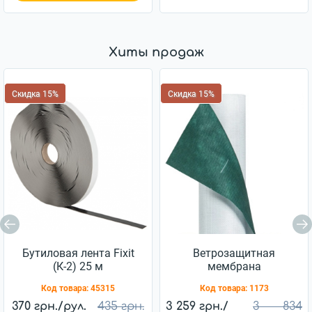
Хиты продаж
Скидка 15%
Скидка 15%
Бутиловая лента Fixit
Ветрозащитная
(К-2) 25 м
мембрана
Ветробарьер™ JUTA
Код товара:
45315
Код товара:
1173
85г/м2 (75м2)
370 грн./рул.
435 грн.
3 259 грн./
3 834