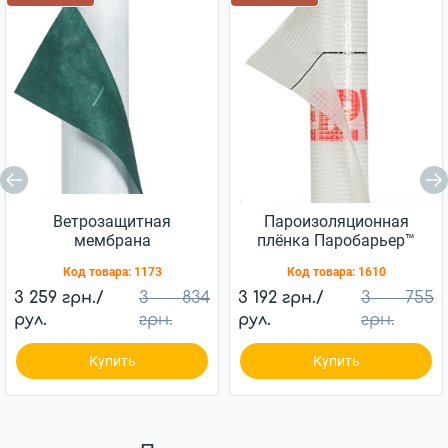
Ветрозащитная
Пароизоляционная
мембрана
плёнка Паробарьер™
Ветробарьер™ JUTA
H110 JUTA 110г/м2
Код товара:
1173
Код товара:
1610
85г/м2 (75м2)
(75м2)
3 259 грн./
3 834
3 192 грн./
3 755
рул.
грн.
рул.
грн.
Купить
Купить