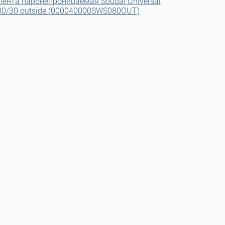
Лента паронепроницаемая Soudal Universal
80/30 outside (000040000SWS080OUT)