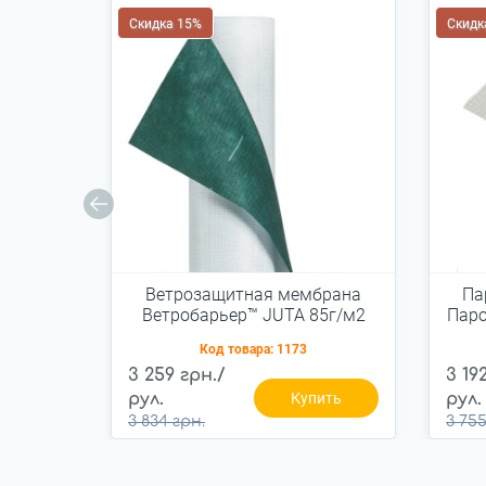
Скидка 15%
Скидк
Ветрозащитная мембрана
Па
Ветробарьер™ JUTA 85г/м2
Паро
(75м2)
Код товара:
1173
3 259 грн./
3 19
рул.
Купить
рул.
3 834 грн.
3 755