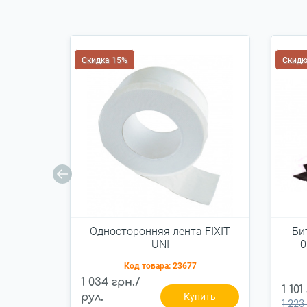
Скидка 15%
Скидк
Односторонняя лента FIXIT
Би
UNI
0
Код товара:
23677
1 034 грн./
1 101
рул.
Купить
1 223