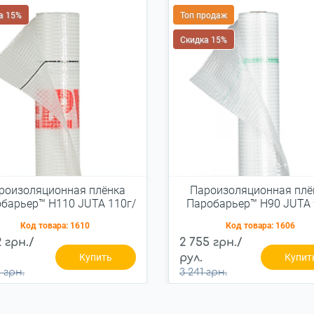
а 15%
Топ продаж
Скидка 15%
роизоляционная плёнка
Пароизоляционная плё
барьер™ H110 JUTA 110г/
Паробарьер™ H90 JUTA 
м2 (75м2)
м2 (75м2)
Код товара:
1610
Код товара:
1606
2 грн./
2 755 грн./
Купить
рул.
Купит
 грн.
3 241 грн.