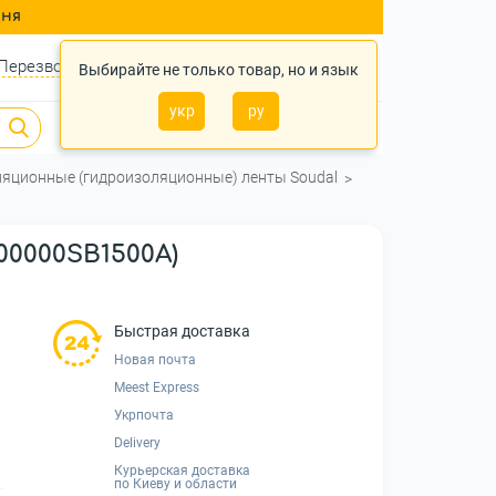
ння
Перезвонить?
Войти
Укр
Ру
Выбирайте не только товар, но и язык
укр
ру
0
0
0 грн.
яционные (гидроизоляционные) ленты Soudal
0000SB1500A)
Быстрая доставка
Новая почта
Meest Express
Укрпочта
Delivery
Курьерская доставка
по Киеву и области