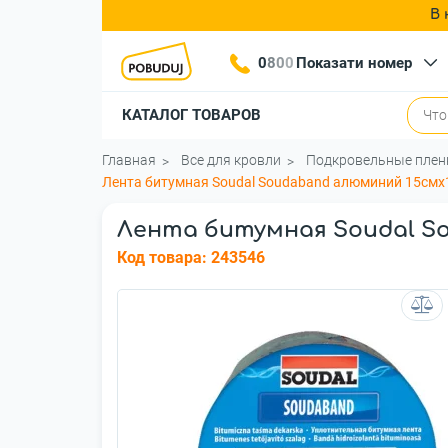
В 
0
8
0
0
Показати номер
КАТАЛОГ ТОВАРОВ
Главная
Все для кровли
Подкровельные плен
Лента битумная Soudal Soudaband алюминий 15см
Лента битумная Soudal So
Код товара:
243546