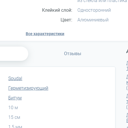
из стекла или пластика
Клейкий слой:
Односторонний
Цвет:
Алюминиевый
Все характеристики
Отзывы
Soudal
Герметизирующий
Битум
10 м
15 см
1,5 мм