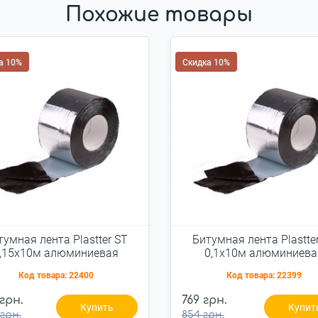
Похожие товары
а 10%
Скидка 10%
тумная лента Plastter ST
Битумная лента Plastte
,15x10м алюминиевая
0,1x10м алюминиева
Код товара:
22400
Код товара:
22399
 грн.
769 грн.
Купить
Купит
 грн.
854 грн.