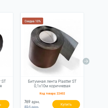
Скидка 10%
r ST
Битумная лента Plastter ST
Одно
я
0,1x10м коричневая
Код товара:
22402
769 грн.
961 гр
ь
Купить
854 грн.