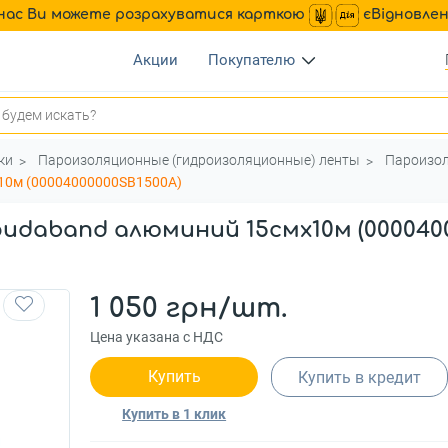
нас Ви можете розрахуватися карткою
єВідновле
Акции
Покупателю
ки
Пароизоляционные (гидроизоляционные) ленты
Пароизол
x10м (00004000000SB1500A)
udaband алюминий 15смx10м (0000400
1 050 грн/шт.
Цена указана с НДС
Купить
Купить в кредит
Купить в 1 клик