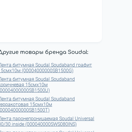
Другие товары бренда Soudal:
Лента битумная Soudal Soudaband графит
15смx10м (00004000000SB1500G)
Лента битумная Soudal Soudaband
коричневая 15смx10м
(00004000000SB1500U)
Лента битумная Soudal Soudaband
терракотовая 15смx10м
(00004000000SB1500T)
Лента паронепроницаемая Soudal Universal
80/30 inside (000040000SWS080INS)