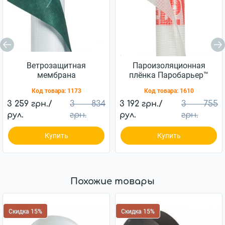
Ветрозащитная
Пароизоляционная
мембрана
плёнка Паробарьер™
Ветробарьер™ JUTA
H110 JUTA 110г/м2
Код товара:
1173
Код товара:
1610
85г/м2 (75м2)
(75м2)
3 259 грн./
3 834
3 192 грн./
3 755
рул.
грн.
рул.
грн.
Купить
Купить
Похожие товары
Скидка 15%
Скидка 15%