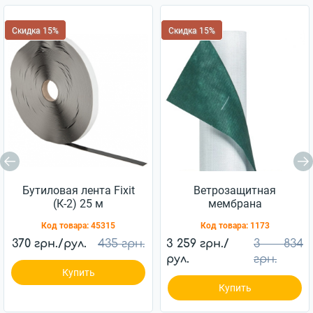
Скидка 15%
Скидка 15%
Бутиловая лента Fixit
Ветрозащитная
(К-2) 25 м
мембрана
Ветробарьер™ JUTA
Код товара:
45315
Код товара:
1173
85г/м2 (75м2)
370 грн./рул.
435 грн.
3 259 грн./
3 834
рул.
грн.
Купить
Купить