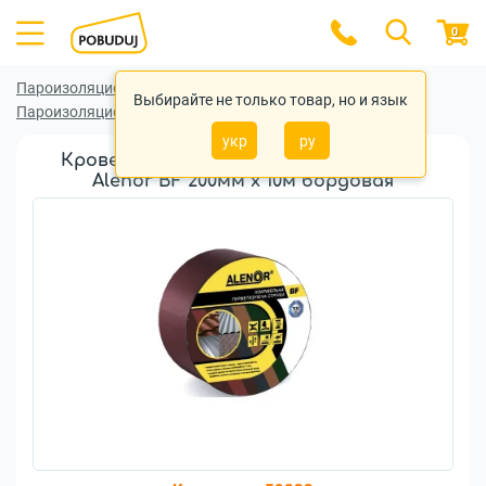
0
Пароизоляционные (гидроизоляционные) ленты
Выбирайте не только товар, но и язык
Пароизоляционные (гидроизоляционные) ленты Alenor
укр
ру
Кровельная герметизирующая лента
Alenor BF 200мм x 10м бордовая