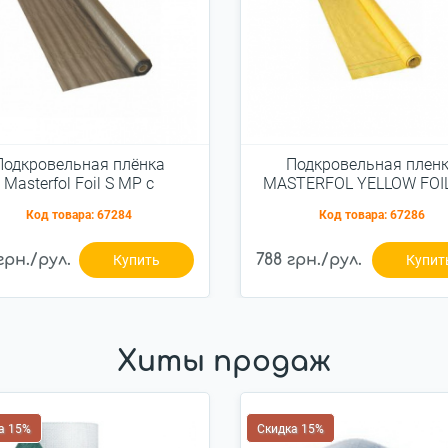
Подкровельная плёнка
Подкровельная плен
Masterfol Foil S МР с
MASTERFOL YELLOW FOI
кроперфорацией 80г/м2
80г/м2 (75м2)
Код товара:
67284
Код товара:
67286
(75м2)
грн./рул.
788 грн./рул.
Купить
Купит
Хиты продаж
а 15%
Скидка 15%