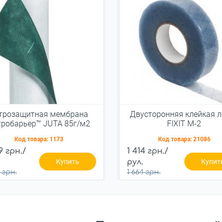
трозащитная мембрана
Двусторонняя клейкая л
тробарьер™ JUTA 85г/м2
FIXIT М-2
(75м2)
Код товара:
1173
Код товара:
21086
9 грн./
1 414 грн./
Купить
рул.
Купит
 грн.
1 664 грн.