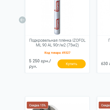
Подкровельная плёнка IZOFOL
ML 90 AL 90г/м2 (75м2)
ми
Код товара:
49327
5 250 грн./
630 
Купить
рул.
Скидка 15%
Скидк