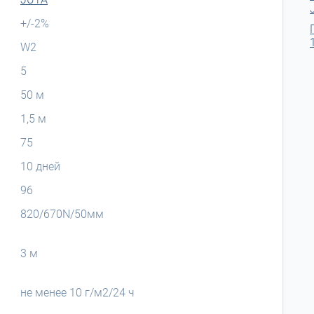
+/-2%
W2
5
50 м
1,5 м
75
10 дней
96
820/670N/50мм
3 м
не менее 10 г/м2/24 ч