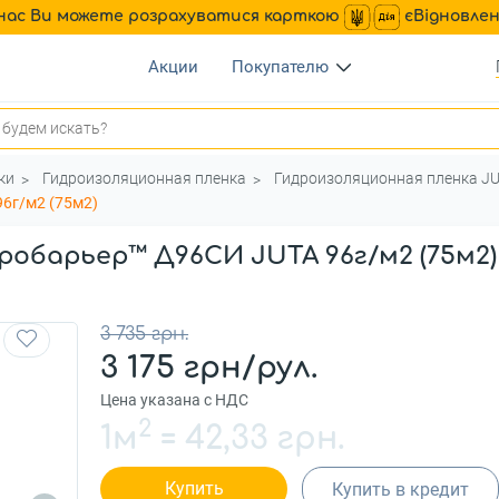
нас Ви можете розрахуватися карткою
єВідновле
Акции
Покупателю
ки
Гидроизоляционная пленка
Гидроизоляционная пленка J
6г/м2 (75м2)
робарьер™ Д96СИ JUTA 96г/м2 (75м2)
3 735 грн.
3 175 грн/рул.
Цена указана с НДС
2
1м
=
42,33 грн.
Купить
Купить в кредит