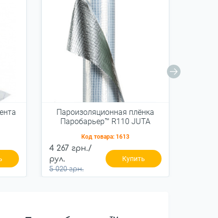
ента
Пароизоляционная плёнка
Бутило
Паробарьер™ R110 JUTA
фольгиров. 110г/м2 (75м2)
Код товара:
1613
4 267 грн./
336 гр
ь
рул.
Купить
395 грн
5 020 грн.