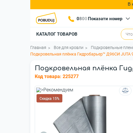
В 
0
8
0
0
Показати номер
КАТАЛОГ ТОВАРОВ
Главная
Все для кровли
Подкровельные плен
Подкровельная плёнка Гидробарьер™ Д96СИ JUTA 9
Подкровельная плёнка Гид
Код товара:
225277
Скидка 15%