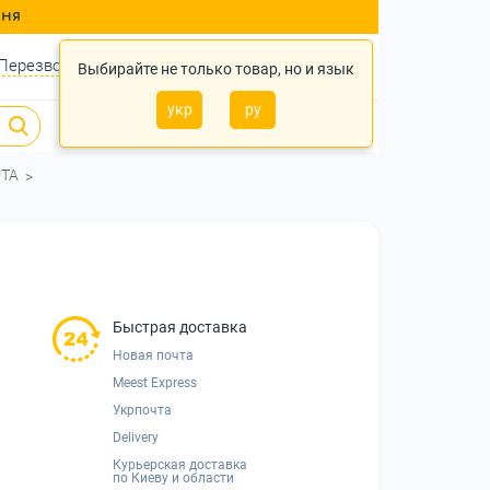
ння
Перезвонить?
Войти
Укр
Ру
Выбирайте не только товар, но и язык
укр
ру
0
0
0 грн.
UTA
Быстрая доставка
Новая почта
Meest Express
Укрпочта
Delivery
Курьерская доставка
по Киеву и области