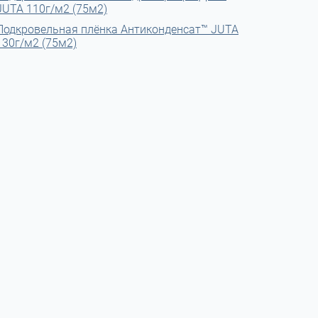
JUTA 110г/м2 (75м2)
Подкровельная плёнка Антиконденсат™ JUTA
130г/м2 (75м2)