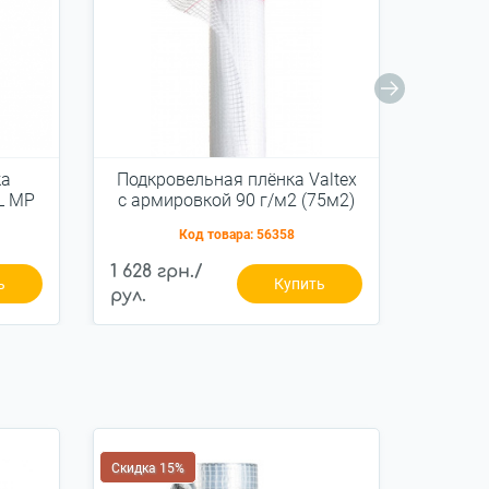
ка
Подкровельная плёнка Valtex
Под
L MP
с армировкой 90 г/м2 (75м2)
м
MASTE
Код товара:
56358
1 628 грн./
1 352 
ь
Купить
рул.
рул.
Скидка 15%
Скидка 