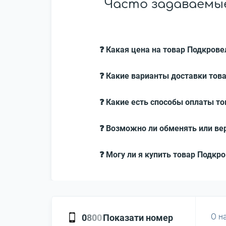
Часто задаваемые
❓ Какая цена на товар Подкров
❓ Какие варианты доставки тов
❓ Какие есть способы оплаты т
❓ Возможно ли обменять или ве
❓ Могу ли я купить товар Подкр
О н
0
8
0
0
Показати номер