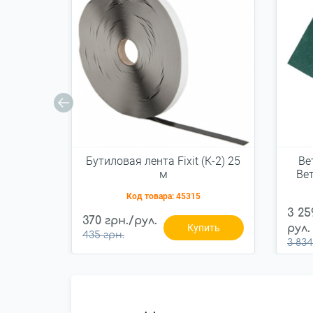
Бутиловая лента Fixit (К-2) 25
Ве
м
Ве
Код товара:
45315
3 25
370 грн./рул.
Купить
рул.
435 грн.
3 834