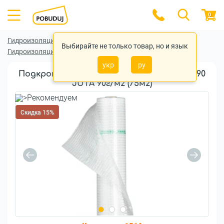
0
Гидроизоляционная пленка
Выбирайте не только товар, но и язык
Гидроизоляционная пленка JUTA
укр
ру
Подкровельная плёнка Гидробарьер™ Д90
JUTA 90г/м2 (75м2)
Скидка 15%