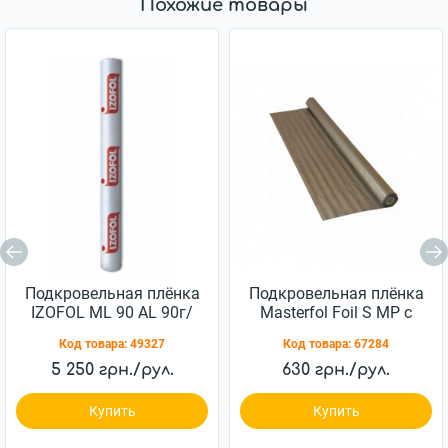
Похожие товары
Подкровельная плёнка
Подкровельная плёнка
IZOFOL ML 90 AL 90г/
Masterfol Foil S МР с
м2 (75м2)
микроперфорацией
Код товара:
49327
Код товара:
67284
80г/м2 (75м2)
5 250 грн./рул.
630 грн./рул.
Купить
Купить