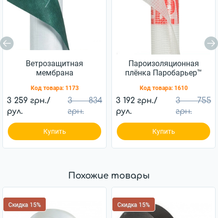
Ветрозащитная
Пароизоляционная
мембрана
плёнка Паробарьер™
Ветробарьер™ JUTA
H110 JUTA 110г/м2
Код товара:
1173
Код товара:
1610
85г/м2 (75м2)
(75м2)
3 259 грн./
3 834
3 192 грн./
3 755
рул.
грн.
рул.
грн.
Купить
Купить
Похожие товары
Скидка 15%
Скидка 15%