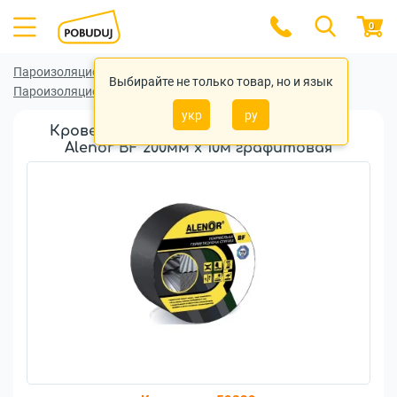
0
Пароизоляционные (гидроизоляционные) ленты
Выбирайте не только товар, но и язык
Пароизоляционные (гидроизоляционные) ленты Alenor
укр
ру
Кровельная герметизирующая лента
Alenor BF 200мм x 10м графитовая