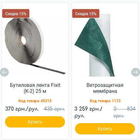
Скидка 15%
Скидка 15%
Бутиловая лента Fixit
Ветрозащитная
(К-2) 25 м
мембрана
Ветробарьер™ JUTA
Код товара:
45315
Код товара:
1173
85г/м2 (75м2)
370 грн./рул.
435 грн.
3 259 грн./
3 834
рул.
грн.
Купить
Купить