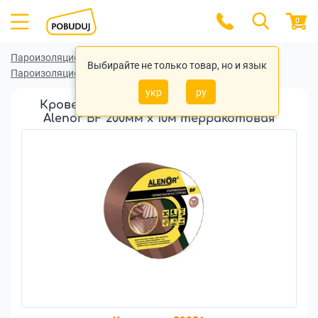
0
Пароизоляционные (гидроизоляционные) ленты
Выбирайте не только товар, но и язык
Пароизоляционные (гидроизоляционные) ленты Alenor
укр
ру
Кровельная герметизирующая лента
Alenor BF 200мм x 10м терракотовая