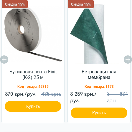
Скидка 15%
Скидка 15%
Бутиловая лента Fixit
Ветрозащитная
(К-2) 25 м
мембрана
Ветробарьер™ JUTA
Код товара:
45315
Код товара:
1173
85г/м2 (75м2)
370 грн./рул.
435 грн.
3 259 грн./
3 834
рул.
грн.
Купить
Купить