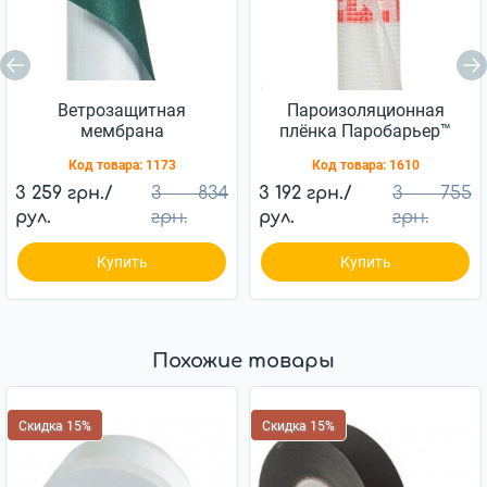
Ветрозащитная
Пароизоляционная
мембрана
плёнка Паробарьер™
Ветробарьер™ JUTA
H110 JUTA 110г/м2
Код товара:
1173
Код товара:
1610
85г/м2 (75м2)
(75м2)
3 259 грн./
3 834
3 192 грн./
3 755
рул.
грн.
рул.
грн.
Купить
Купить
Похожие товары
Скидка 15%
Скидка 15%