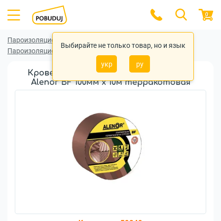
0
Пароизоляционные (гидроизоляционные) ленты
Выбирайте не только товар, но и язык
Пароизоляционные (гидроизоляционные) ленты Alenor
укр
ру
Кровельная герметизирующая лента
Alenor BF 100мм x 10м терракотовая