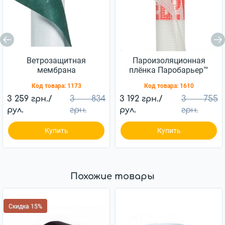
Ветрозащитная
Пароизоляционная
мембрана
плёнка Паробарьер™
Ветробарьер™ JUTA
H110 JUTA 110г/м2
Код товара:
1173
Код товара:
1610
85г/м2 (75м2)
(75м2)
3 259 грн./
3 834
3 192 грн./
3 755
рул.
грн.
рул.
грн.
Купить
Купить
Похожие товары
Скидка 15%