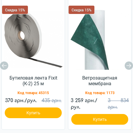
Скидка 15%
Скидка 15%
Бутиловая лента Fixit
Ветрозащитная
(К-2) 25 м
мембрана
Ветробарьер™ JUTA
Код товара:
45315
Код товара:
1173
85г/м2 (75м2)
370 грн./рул.
435 грн.
3 259 грн./
3 834
рул.
грн.
Купить
Купить