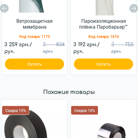
Ветрозащитная
Пароизоляционная
мембрана
плёнка Паробарьер™
Ветробарьер™ JUTA
H110 JUTA 110г/м2
Код товара:
1173
Код товара:
1610
85г/м2 (75м2)
(75м2)
3 259 грн./
3 834
3 192 грн./
3 755
рул.
грн.
рул.
грн.
Купить
Купить
Похожие товары
Скидка 15%
Скидка 10%