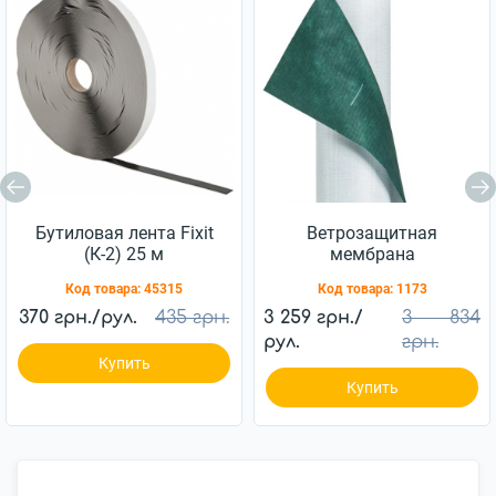
Бутиловая лента Fixit
Ветрозащитная
(К-2) 25 м
мембрана
Ветробарьер™ JUTA
Код товара:
45315
Код товара:
1173
85г/м2 (75м2)
370 грн./рул.
435 грн.
3 259 грн./
3 834
рул.
грн.
Купить
Купить