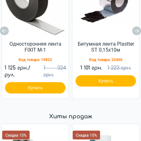
Односторонняя лента
Битумная лента Plastter
FIXIT М-1
ST 0,15x10м
алюминиевая
Код товара:
19833
Код товара:
22400
1 125 грн./
1 324
1 101 грн.
1 223 грн.
рул.
грн.
Купить
Купить
Хиты продаж
Скидка 15%
Скидка 15%