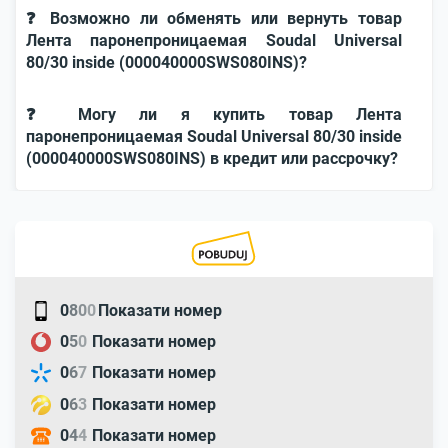
❓ Возможно ли обменять или вернуть товар
Лента паронепроницаемая Soudal Universal
80/30 inside (000040000SWS080INS)?
❓ Могу ли я купить товар Лента
паронепроницаемая Soudal Universal 80/30 inside
(000040000SWS080INS) в кредит или рассрочку?
0
8
0
0
Показати номер
0
5
0
Показати номер
0
6
7
Показати номер
0
6
3
Показати номер
0
4
4
Показати номер