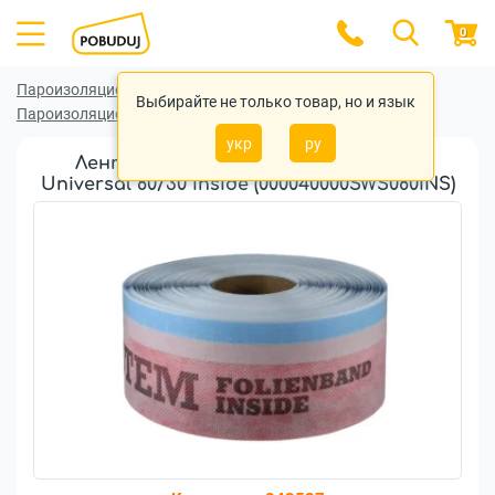
0
Пароизоляционные (гидроизоляционные) ленты
Выбирайте не только товар, но и язык
Пароизоляционные (гидроизоляционные) ленты Soudal
укр
ру
Лента паронепроницаемая Soudal
Universal 80/30 inside (000040000SWS080INS)