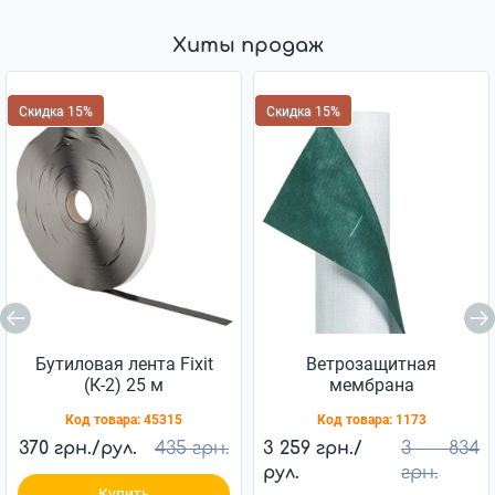
Хиты продаж
Скидка 15%
Скидка 15%
Бутиловая лента Fixit
Ветрозащитная
(К-2) 25 м
мембрана
Ветробарьер™ JUTA
Код товара:
45315
Код товара:
1173
85г/м2 (75м2)
370 грн./рул.
435 грн.
3 259 грн./
3 834
рул.
грн.
Купить