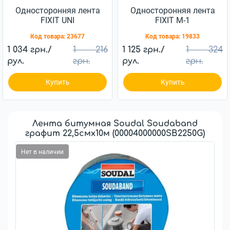
Односторонняя лента
Односторонняя лента
FIXIT UNI
FIXIT М-1
Код товара:
23677
Код товара:
19833
1 034 грн./
1 216
1 125 грн./
1 324
рул.
грн.
рул.
грн.
Купить
Купить
Лента битумная Soudal Soudaband
графит 22,5смx10м (00004000000SB2250G)
Нет в наличии