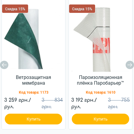
Скидка 15%
Скидка 15%
Ветрозащитная
Пароизоляционная
мембрана
плёнка Паробарьер™
Ветробарьер™ JUTA
H110 JUTA 110г/м2
Код товара:
1173
Код товара:
1610
85г/м2 (75м2)
(75м2)
3 259 грн./
3 834
3 192 грн./
3 755
рул.
грн.
рул.
грн.
Купить
Купить