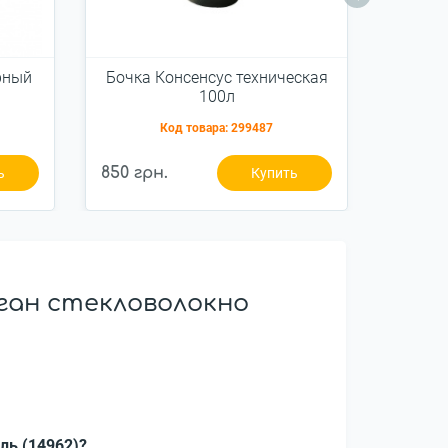
рный
Бочка Консенсус техническая
Емкост
100л
ле
Код товара:
299487
850 грн.
1 000 г
ь
Купить
ган стекловолокно
ль (14962)?