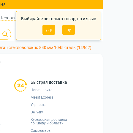
ння
Перезвонить?
Войти
Укр
Ру
Выбирайте не только товар, но и язык
укр
ру
0
0
0 грн.
ган стекловолокно 840 мм 1045 сталь (14962)
)
Быстрая доставка
Новая почта
Meest Express
Укрпочта
Delivery
Курьерская доставка
по Киеву и области
Самовывоз