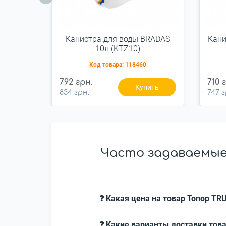
Канистра для воды BRADAS
Кани
10л (KTZ10)
Код товара:
118460
792 грн.
710 
Купить
834 грн.
747 г
Часто задаваемые
❓ Какая цена на товар Топор TR
❓ Какие варианты доставки това