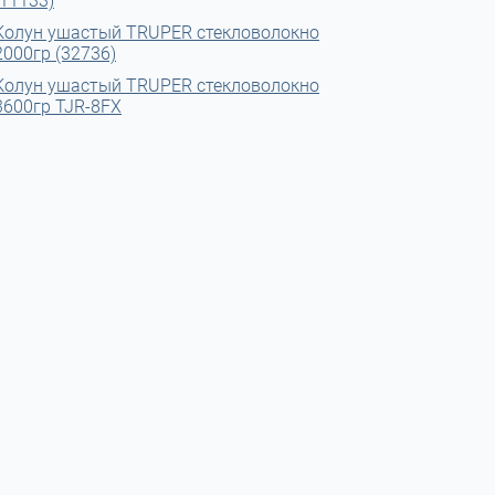
(11133)
Колун ушастый TRUPER стекловолокно
2000гр (32736)
Колун ушастый TRUPER стекловолокно
3600гр TJR-8FX