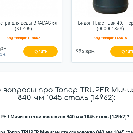
стра для воды BRADAS 5л
Бидон Пласт Бак 40л че
(KTZ05)
(000001358)
Код товара:
118462
Код товара:
145415
грн.
996 грн.
Купить
Купит
рн.
 вопросы про Топор TRUPER Мичи
840 мм 1045 сталь (14962):
UPER Мичиган стекловолокно 840 мм 1045 сталь (14962)?
ра Топор TRUPER Мичиган стекловолокно 840 мм 1045 ста