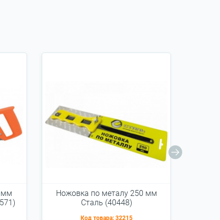
 мм
Ножовка по металу 250 мм
Секат
571)
Cталь (40448)
Код товара:
32215