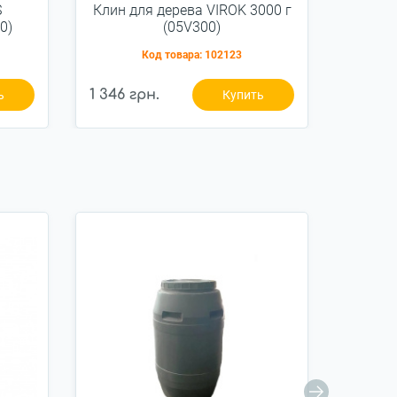
S
Клин для дерева VIROK 3000 г
Колун
0)
(05V300)
Код товара:
102123
1 346 грн.
1 490 
ь
Купить