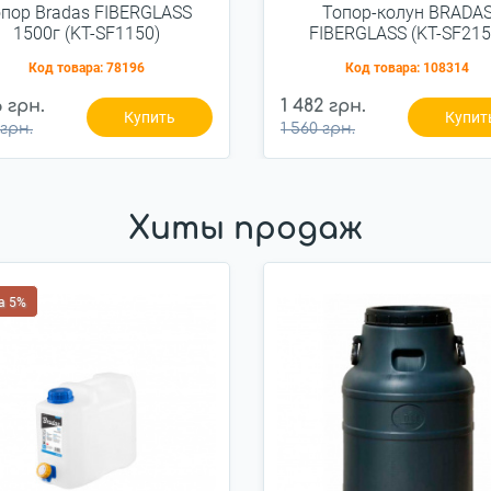
пор Bradas FIBERGLASS
Топор-колун BRADA
1500г (KT-SF1150)
FIBERGLASS (KT-SF215
Код товара:
78196
Код товара:
108314
6 грн.
1 482 грн.
Купить
Купит
 грн.
1 560 грн.
Хиты продаж
а 5%