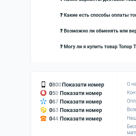
❓ Какие есть способы оплаты то
❓ Возможно ли обменять или вер
❓ Могу ли я купить товар Топор
О н
0
8
0
0
Показати номер
Кон
0
5
0
Показати номер
Опл
0
6
7
Показати номер
Воз
0
6
3
Показати номер
Наш
0
4
4
Показати номер
Бес
мат