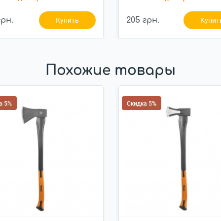
грн.
205 грн.
Купить
Купит
Похожие товары
а 5%
Скидка 5%