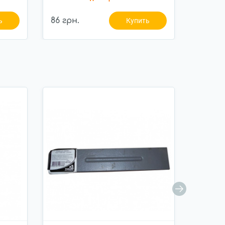
86 грн.
456 гр
ь
Купить