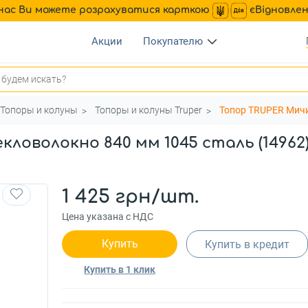
нас Ви можете розрахуватися карткою
єВідновле
Акции
Покупателю
Топоры и колуны
Топоры и колуны Truper
Топор TRUPER Мичи
ловолокно 840 мм 1045 сталь (14962
1 425 грн/шт.
Цена указана с НДС
Купить
Купить в кредит
Купить в 1 клик