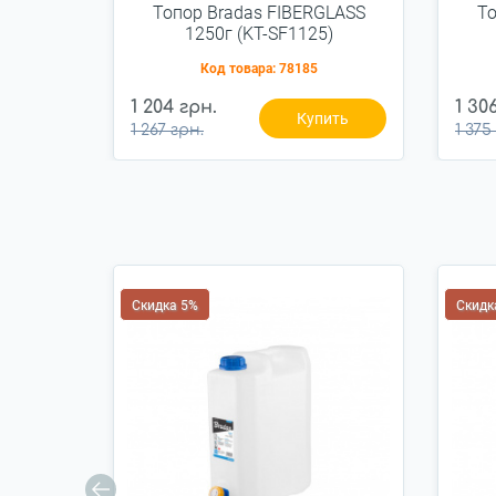
Топор Bradas FIBERGLASS
То
1250г (KT-SF1125)
Код товара:
78185
1 204 грн.
1 30
Купить
1 267 грн.
1 375
Скидка 5%
Скидк