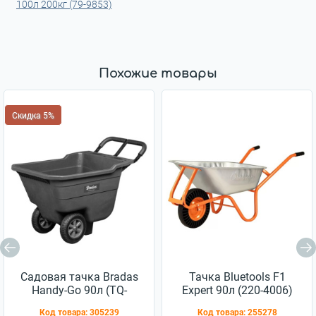
100л 200кг (79-9853)
Похожие товары
Скидка 5%
Садовая тачка Bradas
Тачка Bluetools F1
Handy-Go 90л (TQ-
Expert 90л (220-4006)
WB090BK)
Код товара:
305239
Код товара:
255278