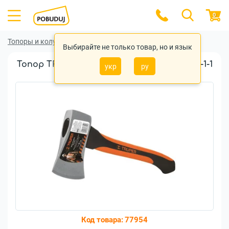
0
Топоры и колуны
Топоры и колуны Truper
Выбирайте не только товар, но и язык
Топор TRUPER стекловолокно 360мм (HC-1-1
укр
ру
/ 4F)
Код товара:
77954