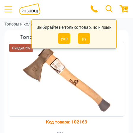
0
Топоры и колуны
Топоры и колуны Virok
Выбирайте не только товар, но и язык
Топор кованый VIROK 0,4 кг (05V040)
укр
ру
Скидка 5%
Код товара:
102163