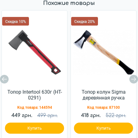
Похожие товары
Скидка 10%
Скидка 20%
Топор Intertool 630г (HT-
Топор колун Sigma
0291)
деревянная ручка
ясень 1000г 900мм
Код товара:
144594
Код товара:
87100
(4322331)
449 грн.
499 грн.
418 грн.
522 грн.
Купить
Купить