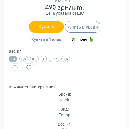
516 грн.
490 грн/шт.
Цена указана с НДС
Купить
Купить в кредит
Купить в 1 клик
Вес, кг
0,4
0,6
0,8
1
1,25
1,5
Важные характеристики
Бренд:
Virok
Вид:
Топор
Вес, кг: