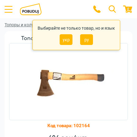
0
Топоры и колуны
Топоры и колуны Virok
Выбирайте не только товар, но и язык
Топор кованый VIROK 0,6 кг (05V060)
укр
ру
Код товара:
102164