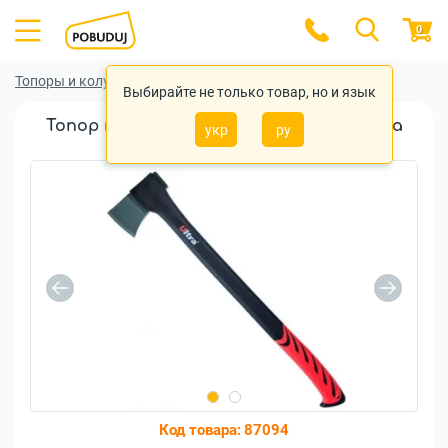
0
Топоры и колуны
Топоры и колуны Ultra
Выбирайте не только товар, но и язык
Топор колун Ultra фиберглассовая ручка
укр
ру
1600г 710мм (4321832)
Код товара:
87094