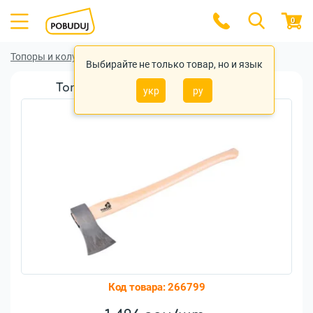
0
Топоры и колуны
Топоры и колуны Virok
Выбирайте не только товар, но и язык
Топор кованый Virok 1,8кг (05V181)
укр
ру
Код товара:
266799