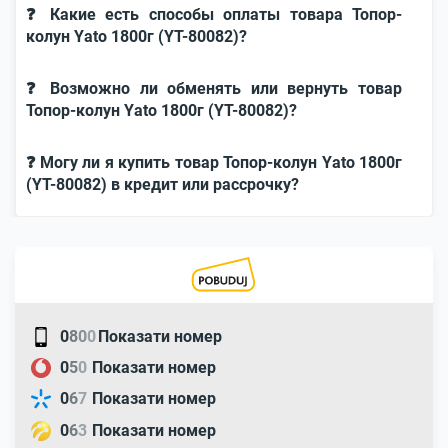
❓ Какие есть способы оплаты товара Топор-
колун Yato 1800г (YT-80082)?
❓ Возможно ли обменять или вернуть товар
Топор-колун Yato 1800г (YT-80082)?
❓ Могу ли я купить товар Топор-колун Yato 1800г
(YT-80082) в кредит или рассрочку?
0
8
0
0
Показати номер
0
5
0
Показати номер
0
6
7
Показати номер
0
6
3
Показати номер