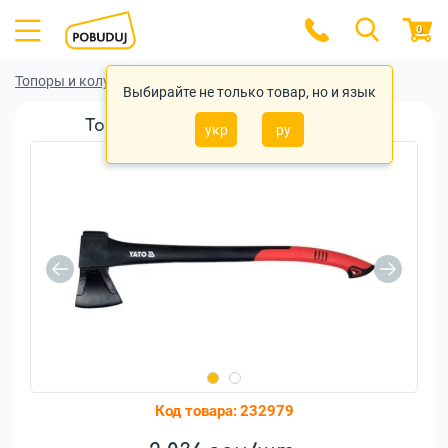
0
Топоры и колуны
Топоры и колуны YATO
Выбирайте не только товар, но и язык
Топор-колун Yato 1800г (YT-80082)
укр
ру
Код товара:
232979