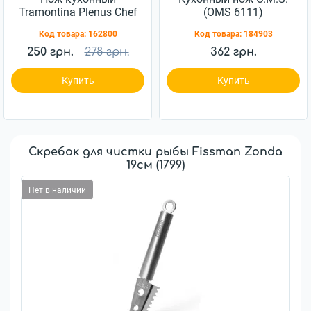
Tramontina Plenus Chef
(OMS 6111)
203мм (23426/108)
Код товара:
162800
Код товара:
184903
250 грн.
278 грн.
362 грн.
Купить
Купить
Скребок для чистки рыбы Fissman Zonda
19см (1799)
Нет в наличии