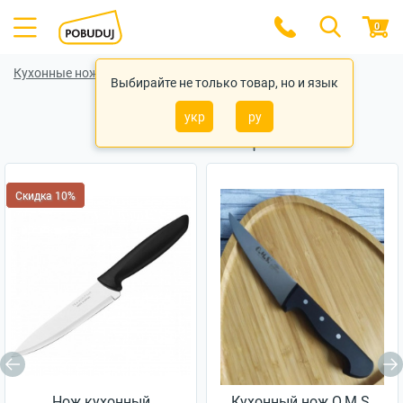
0
Кухонные ножи
Кухонные ножи Fissman
Выбирайте не только товар, но и язык
укр
ру
Похожие товары
Скидка 10%
Нож кухонный
Кухонный нож O.M.S.