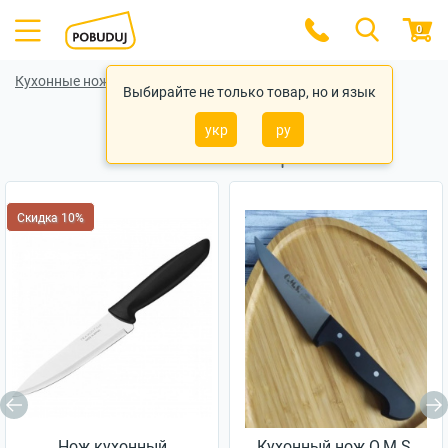
0
Кухонные ножи
Кухонные ножи Ardesto
Выбирайте не только товар, но и язык
укр
ру
Похожие товары
Скидка 10%
Нож кухонный
Кухонный нож O.M.S.