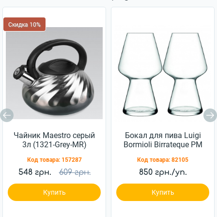
Скидка 10%
Чайник Maestro серый
Бокал для пива Luigi
3л (1321-Grey-MR)
Bormioli Birrateque PM
988 750мл 2шт
Код товара:
157287
Код товара:
82105
(11828/02)
548 грн.
609 грн.
850 грн./уп.
Купить
Купить