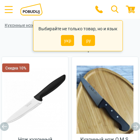
0
Кухонные ножи
Кухонные ножи Ardesto
Выбирайте не только товар, но и язык
укр
ру
Похожие товары
Скидка 10%
Нож кухонный
Кухонный нож O.M.S.