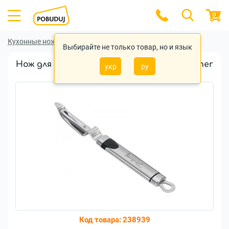
0
Кухонные ножи
Кухонные ножи Bergner
Выбирайте не только товар, но и язык
Нож для чистки овощей и фруктов Bergner
укр
ру
Gizmo 23см (BG-3227)
Код товара:
238939