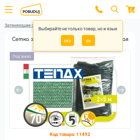
0
Затеняющие сетки
Затеняющие сетки Tenax
Выбирайте не только товар, но и язык
Сетка затеняющая Tenax Ямайка зелёная
укр
ру
70% (2х5м)
Под заказ
Код товара:
11492