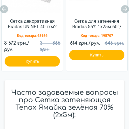
Сетка декоративная
Сетка для затенения
Bradas UNINET 40 г/м2
Bradas 55% 1х25м 60г/
(14х16 мм) 1,8х100 м
м.кв (AS-CO6010025GY)
Код товара:
63986
Код товара:
195707
3 672 грн./
3 865
614 грн./рул.
646 грн.
рул.
грн.
Купить
Купить
Часто задаваемые вопросы
про Сетка затеняющая
Tenax Ямайка зелёная 70%
(2х5м):